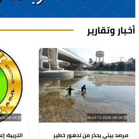
أخبار وتقارير
2026-08-06 08:07:15
2026-08-06 08:40:12
مرصد بيئي يحذر من تدهور خطير
التربية: إ