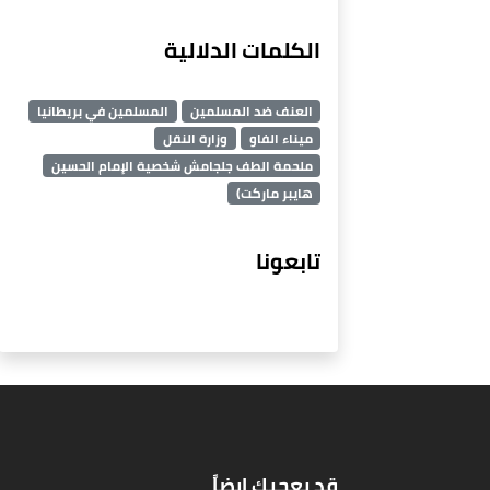
الكلمات الدلالية
العنف ضد المسلمين
المسلمين في بريطانيا
ميناء الفاو
وزارة النقل
ملحمة الطف جلجامش شخصية الإمام الحسين
هايبر ماركت)
تابعونا
قد يعجبك ايضاً