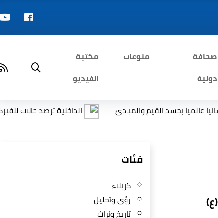
صحافة
منوعات
مكتبة
دولية
الفيديو
يا يجسد القيم والمبادئ
الداخلية ترصد حالات للفبركة عبر ال
فئات
كربلاء
رؤى وتحليل
ع)
تاريخ وتراث