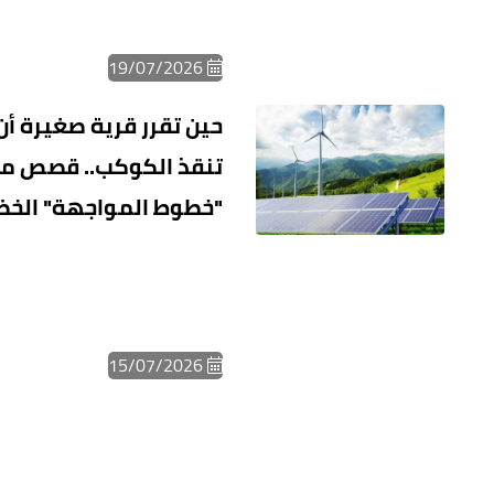
19/07/2026
حين تقرر قرية صغيرة أن
تنقذ الكوكب.. قصص م
"خطوط المواجهة" الخض
15/07/2026