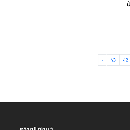
ن
›
43
42
خريطة الموقع