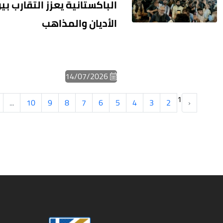
الباكستانية يعزز التقارب بي
الأديان والمذاهب
14/07/2026
1
...
10
9
8
7
6
5
4
3
2
‹