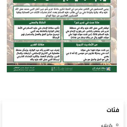
فئات
كربلاء