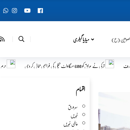
صومین (ع)
میڈیا گیلری
حرم حضرت عباسؑ نے اربعین 1448ھ میں شریک زائرین کی تعداد کا اعلان کر دیا
اقسام
سرورق
خبریں
عالمی خبریں