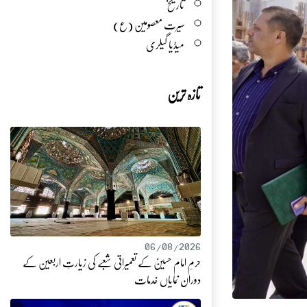
تاریخ
سیرت معصومین (ع)
میڈیا گیلری
تازہ ترین
06/08/2026
حرمِ امام حسینؑ کے تعمیراتی شعبے کی زیارتِ اربعین کے
دوران نمایاں خدمات