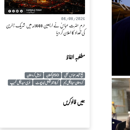
04/08/2026
حرم حضرت عباسؑ نے اربعین 1448ھ میں شریک زائرین
کی تعداد کا اعلان کر دیا
مطلوبہ الفاظ
شیخ قیصر عباس نجفی
ISO پاکستان
اربیل کردستان
کردستان میڈیکل ٹیم
کربلا انٹرنیشنل ایئرپورٹ
فری میدیکل کمیپ
ہمیں فالو کریں