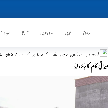
سرورق
خبریں
عالمی خبریں
تاریخ
سیرت مع
 چار ممالک کے عمرہ زائرین کے لیے لازمی فوڈ واؤچر متعارف
ترکی نے عراق کو 600 میگاواٹ بجلی کی فراہمی بحال کر دی
تی کام کا جائزہ لیا