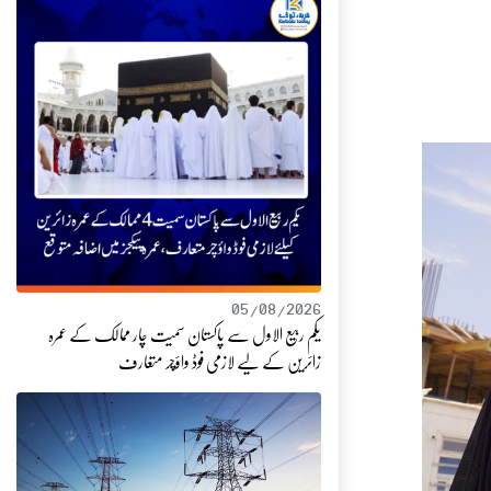
05/08/2026
یکم ربیع الاول سے پاکستان سمیت چار ممالک کے عمرہ
زائرین کے لیے لازمی فوڈ واؤچر متعارف