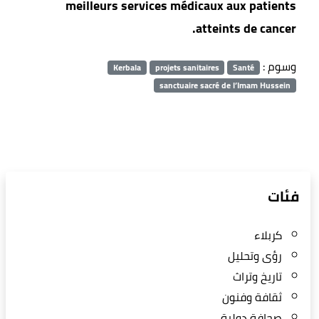
meilleurs services médicaux aux patients
atteints de cancer.
وسوم :
Kerbala
projets sanitaires
Santé
sanctuaire sacré de l’Imam Hussein
فئات
كربلاء
رؤى وتحليل
تاريخ وتراث
ثقافة وفنون
صحافة دولية