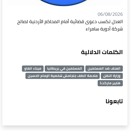
06/08/2026
العدل تكسب دعوى قضائية أمام المحاكم الأردنية لصالح
شركة أدوية سامراء
الكلمات الدلالية
العنف ضد المسلمين
المسلمين في بريطانيا
ميناء الفاو
وزارة النقل
ملحمة الطف جلجامش شخصية الإمام الحسين
هايبر ماركت)
تابعونا