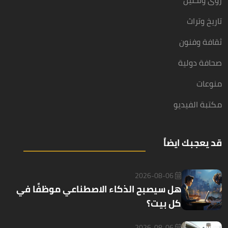
رؤى وتحليل
تاريخ وتراث
ثقافة وفنون
صحافة دولية
منوعات
مكتبة الفيديو
قد يعجبك ايضاً
2026-08-06
هل سيصبح الذكاء الاصطناعي موظفًا في
كل بيت؟
2026-08-06