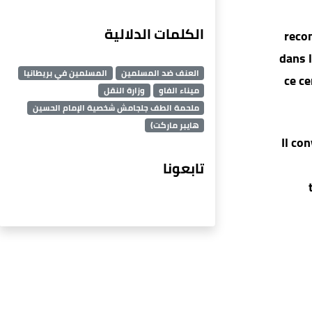
الكلمات الدلالية
recon
dans l
العنف ضد المسلمين
المسلمين في بريطانيا
ce ce
ميناء الفاو
وزارة النقل
ملحمة الطف جلجامش شخصية الإمام الحسين
هايبر ماركت)
Il co
تابعونا