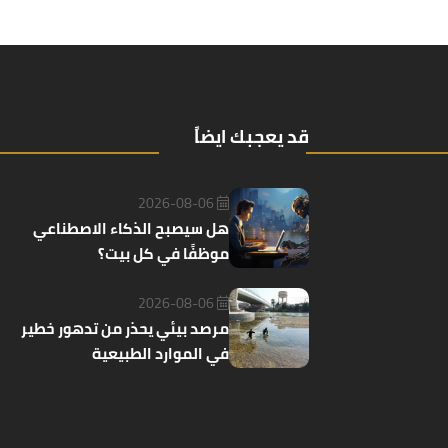
قد يعجبك ايضاً
2026-08-06
هل سيصبح الذكاء الاصطناعي
موظفًا في كل بيت؟
2026-08-06
مرصد بيئي يحذر من تدهور خطير
في الموارد الطبيعية