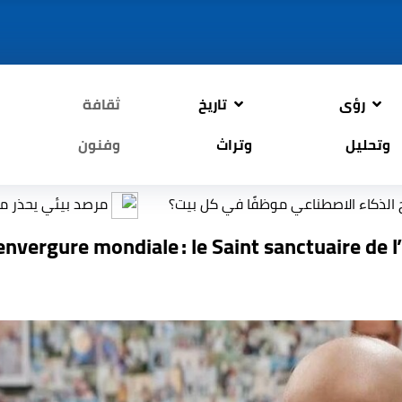
رؤى
تاريخ
ثقافة
وتحليل
وتراث
وفنون
صطناعي موظفًا في كل بيت؟
مرصد بيئي يحذر من تدهور خطي
’envergure mondiale : le Saint sanctuaire de 