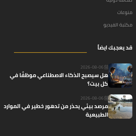
منوعات
مكتبة الفيديو
قد يعجبك ايضاً
2026-08-06
هل سيصبح الذكاء الاصطناعي موظفًا في
كل بيت؟
2026-08-06
مرصد بيئي يحذر من تدهور خطير في الموارد
الطبيعية