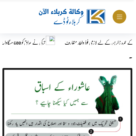
رین کے لیے لازمی فوڈ واؤچر متعارف
ترکی نے عراق کو 600 میگاواٹ بجلی کی فراہمی بحال کر دی
.