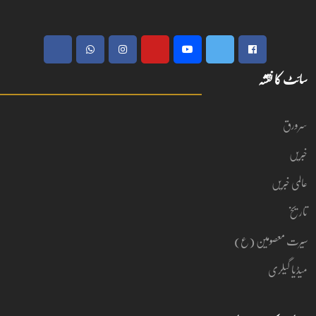
سائٹ کا نقشہ
سرورق
خبریں
عالمی خبریں
تاریخ
سیرت معصومین (ع)
میڈیا گیلری