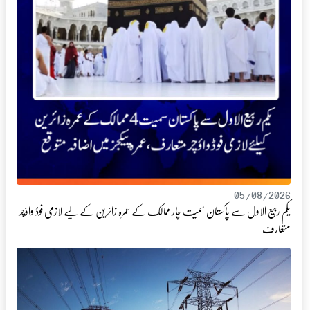
05/08/2026
یکم ربیع الاول سے پاکستان سمیت چار ممالک کے عمرہ زائرین کے لیے لازمی فوڈ واؤچر
متعارف