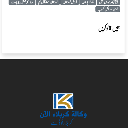
شیخ قیصر عباس نجفی
ISO پاکستان
اربیل کردستان
کردستان میڈیکل ٹیم
کربلا انٹرنیشنل ایئرپورٹ
فری میدیکل کمیپ
ہمیں فالو کریں