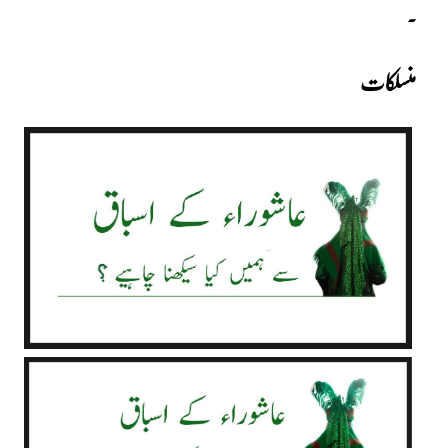
.
منسلکات