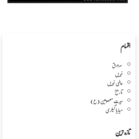
اقسام
سرورق
خبریں
عالمی خبریں
تاریخ
سیرت معصومین (ع)
میڈیا گیلری
تازہ ترین