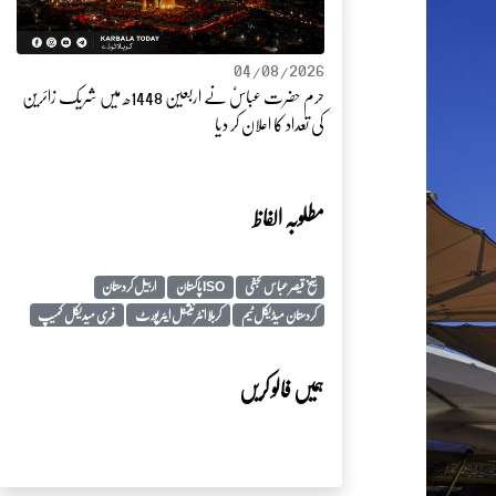
04/08/2026
حرم حضرت عباسؑ نے اربعین 1448ھ میں شریک زائرین
کی تعداد کا اعلان کر دیا
مطلوبہ الفاظ
شیخ قیصر عباس نجفی
ISO پاکستان
اربیل کردستان
کردستان میڈیکل ٹیم
کربلا انٹرنیشنل ایئرپورٹ
فری میدیکل کمیپ
ہمیں فالو کریں