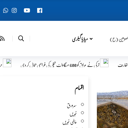
صومین (ع)
میڈیا گیلری
حرم حضرت عباسؑ نے اربعین 1448ھ میں شریک زائرین کی تعداد کا اعلان کر دیا
اقسام
سرورق
خبریں
عالمی خبریں