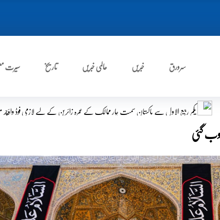
سرورق
خبریں
عالمی خبریں
تاریخ
سیرت مع
میت چار ممالک کے عمرہ زائرین کے لیے لازمی فوڈ واؤچر متعارف
ترکی نے عراق کو 600 میگاواٹ بجلی کی فراہمی بحال کر دی
ڈوب گئی