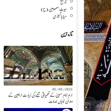
تاریخ
سیرت معصومین (ع)
میڈیا گیلری
تازہ ترین
06/08/2026
حرمِ امام حسینؑ کے تعمیراتی شعبے کی زیارتِ اربعین کے
دوران نمایاں خدمات