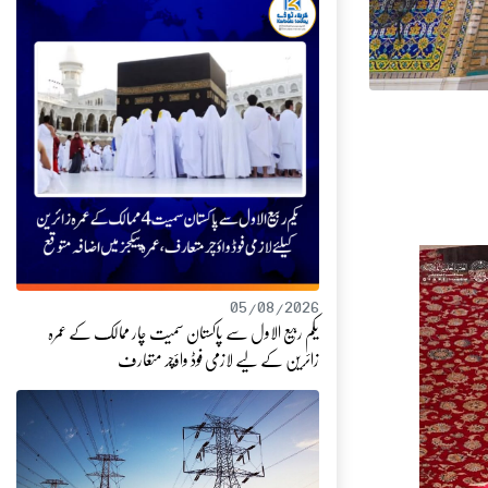
05/08/2026
یکم ربیع الاول سے پاکستان سمیت چار ممالک کے عمرہ
زائرین کے لیے لازمی فوڈ واؤچر متعارف