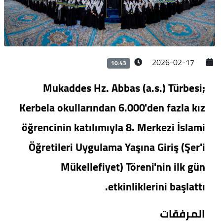
2026-02-17
10:43
Mukaddes Hz. Abbas (a.s.) Türbesi;
Kerbela okullarından 6.000'den fazla kız
öğrencinin katılımıyla 8. Merkezi İslami
Öğretileri Uygulama Yaşına Giriş (Şer'i
Mükellefiyet) Töreni'nin ilk gün
etkinliklerini başlattı.
المرفقات