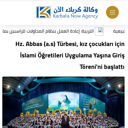
التربية: إعادة العمل بنظام المحاولات للراسبين بمادة أو مادتين ل
Hz. Abbas (a.s) Türbesi, kız çocukları için
İslami Öğretileri Uygulama Yaşına Giriş
Töreni'ni başlattı