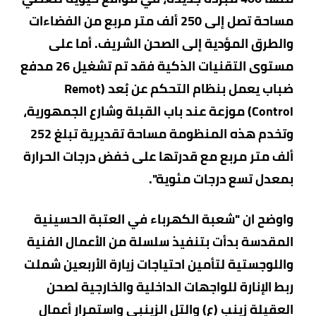
مساحة تصل إلى 250 ألف متر مربع من الفضاءات
والطرق المؤدية إلى الصحن الشريف. أما على
مستوى التقنيات الذكية فقد تم تشغيل 26 مدفع
ضباب يعمل بنظام التحكم عن بُعد (Remot
Control) موزعة عند باب القبلة وشارع الجمهورية،
وتخدم هذه المنظومة مساحة تقديرية تبلغ 252
ألف متر مربع مع قدرتها على خفض درجات الحرارة
بمعدل تسع درجات مئوية".
واوضح ان "شعبة الكهرباء في العتبة الحسينية
المقدسة بدأت بتنفيذ سلسلة من الأعمال الفنية
واللوجستية لتأمين احتياجات زيارة الأربعين شملت
ربط الإنارة للواجهات الداخلية والخارجية لصحن
العقيلة زينب (ع) والتل الزينبي واستمرار أعمال