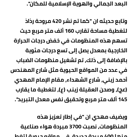
البعد الجمالي والهوية الإسلامية للمكان".
وتابع حديثه ان "كما تم نشر 420 مروحة رذاذ
لتغطية مساحة تقارب 160 ألف متر مربع حيث
تسهم هذه المنظومات في خفض درجات الحرارة
الخارجية بمعدل يصل إلى تسع درجات مئوية
بالإضافة إلى ذلك، تم تشغيل منظومات الضباب
في عدد من المواقع الحيوية مثل شارع المهندس
أحمد زيني، شارع الشهداء، مقام الإمام المهدي
(عج)، وصحن العقيلة زينب (ع)، لتغطية ما يقارب
145 ألف متر مربع وتحقيق نفس معدل التبريد".
ويضيف مهدي ان "في إطار تعزيز هذه
المنظومات، نصبت 3700 مبردة هواء صناعية
منها 400 مبردة جديدة، في مواقع حيوية لتغطي