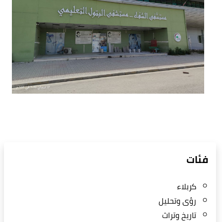
فئات
كربلاء
رؤى وتحليل
تاريخ وتراث