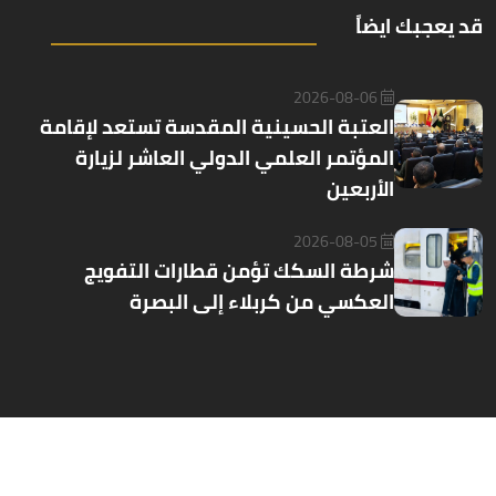
قد يعجبك ايضاً
2026-08-06
العتبة الحسينية المقدسة تستعد لإقامة
المؤتمر العلمي الدولي العاشر لزيارة
الأربعين
2026-08-05
شرطة السكك تؤمن قطارات التفويج
العكسي من كربلاء إلى البصرة