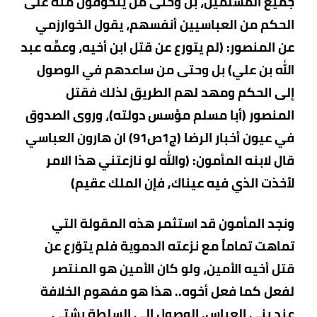
جميع المسلمين، بل وحتى من يتخوّفون منه على
الحكم من العباسيين أنفسهم، يقول الخوارزمي
عن المنصور: (لم يتورع عن قتل ابن أخيه، وعمِّه عبد
الله بن علي) بل وحتى من ساعدهم في الوصول
إلى الحكم ومهد لهم الطريق لذلك فقتل
المنصور (أبا مسلم مؤسس دولته)، وروى الصدوق
في عيون أخبار الرضا (ج1ص91) ان هارون العباسي
قال لابنه المأمون: (والله لو نازعتني هذا الامر
لأخذت الذي فيه عيناك, فإن الملك عقيم)
ونجد المأمون قد استثمر هذه المقولة التي
تماهت تماماً مع نزعته الدموية فلم يتوّرع عن
قتل أخيه الأمين، ولو كان الأمين هو المنتصر
لفعل كما فعل أخوه.. هذا هو مفهوم الخلافة
عند بني العباس, الوصول الى السلطة بشتى