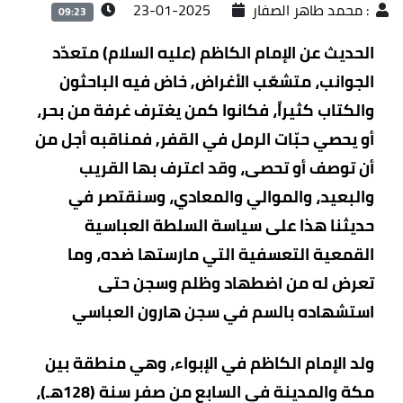
:
محمد طاهر الصفار
2025-01-23
09:23
الحديث عن الإمام الكاظم (عليه السلام) متعدّد
الجوانب، متشعّب الأغراض, خاض فيه الباحثون
والكتاب كثيراً، فكانوا كمن يغترف غرفة من بحر،
أو يحصي حبّات الرمل في القفر, فمناقبه أجل من
أن توصف أو تحصى، وقد اعترف بها القريب
والبعيد، والموالي والمعادي، وسنقتصر في
حديثنا هذا على سياسة السلطة العباسية
القمعية التعسفية التي مارستها ضده، وما
تعرض له من اضطهاد وظلم وسجن حتى
استشهاده بالسم في سجن هارون العباسي
ولد الإمام الكاظم في الإبواء، وهي منطقة بين
مكة والمدينة في السابع من صفر سنة (128هـ)،