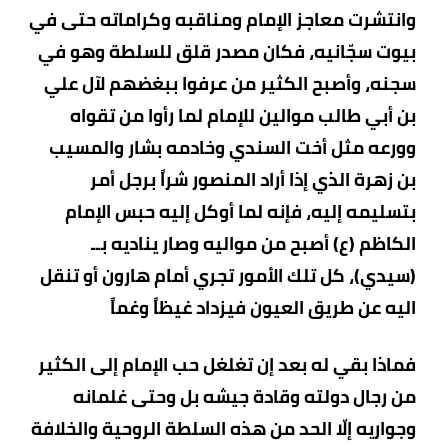
وانتشرت معاجز الإمام ومناقبه وكراماته حتى في
بيوت سجّانيه، فكان مصدر قلق للسلطة وهو في
سجنه، وأصبح الكثير من عرفوا ببغضهم لآل علي
بن أبي طالب موالين للإمام لما رأوا من تقواه
وورعه مثل أخت السندي وخادمه بشار والمسيب
بن زهرة الذي إذا أراد المنصور شراً برجل أمر
بتسليمه إليه، فإنه لما أوكل إليه حبس الإمام
الكاظم (ع) أصبح من مواليه وصار يناديه بــ
(سيدي)، كل تلك الأمور تجري أمام هارون أو تنقل
اليه عن طريق العيون فيزداد غيظاً وغماً
فماذا بقي له بعد إن تغلغل حب الإمام إلى الكثير
من رجال دولته وقادة جيشه بل وحتى غلمانه
وجواريه إلّا الحد من هذه السلطة الروحية والخلافة