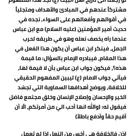
مشتركاً عندهم في المبادئ والأهداف ومتجلياً
في أقوالهم وأفعالهم على السواء, نجده في
حديث أمير المؤمنين (عليه السلام) مع ابن عباس
عندما رآه يخصف نعله وهو في طريقه لحرب
الجمل، فينكر ابن عباس أن يكون هذا الفعل في
هذا المقام، فيبادره الإمام بالسؤال: ما قيمة
هذه؟، فيكون جواب ابن عباس بأن لا قيمة لها،
فيأتي جواب الامام (ع) ليبين المفهوم الحقيقي
للخلافة، ويوضح أهدافها السماوية التي تجسّد
الخير والإحسان وإصلاح الإنسان وخلق مجتمع فاضل
فيقول له: (والله انها أحب اليّ من أمرتكم، الّا أن
أقيم حقاً وأدفع باطلاً)
إذن فالخلافة هي أخس من النعل إذا لم يُعمل