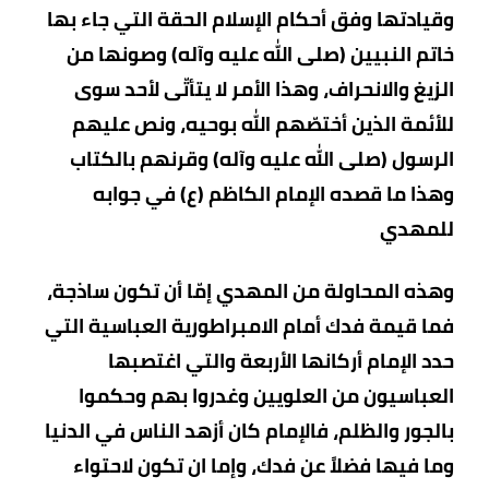
وقيادتها وفق أحكام الإسلام الحقة التي جاء بها
خاتم النبيين (صلى الله عليه وآله) وصونها من
الزيغ والانحراف، وهذا الأمر لا يتأتّى لأحد سوى
للأئمة الذين أختصّهم الله بوحيه، ونص عليهم
الرسول (صلى الله عليه وآله) وقرنهم بالكتاب
وهذا ما قصده الإمام الكاظم (ع) في جوابه
للمهدي
وهذه المحاولة من المهدي إمّا أن تكون ساذجة،
فما قيمة فدك أمام الامبراطورية العباسية التي
حدد الإمام أركانها الأربعة والتي اغتصبها
العباسيون من العلويين وغدروا بهم وحكموا
بالجور والظلم، فالإمام كان أزهد الناس في الدنيا
وما فيها فضلاً عن فدك، وإما ان تكون لاحتواء