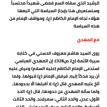
الرشيد الذي سقاه السم فمضى شهيداً محتسباً
وسنستعرض هنا بإيجاز السياسة التي اتبعها
هؤلاء تجاه الإمام الكاظم (ع)، ومواقف الإمام من
هذه السياسة
مع المهدي
روى السيد هاشم معروف الحسني في كتابه
سيرة الأئمة (ج2 ص328): إن المهدي العباسي
استدعى الإمام الكاظم (عليه السلام) وعرض عليه
أن يرد فدكاً إليه، فرفض الإمام (ع) قبولها، ولما
ألحّ عليه المهدي قال (ع): لا أقبلها الّا بحدودها,
ولما سأله المهدي عن حدودها, قال (ع): الحد
الأول: عدن, والحد الثاني: سمرقند، والحد الثالث
أفريقية، والحد الرابع، سيف البحر ما يلي الخزر