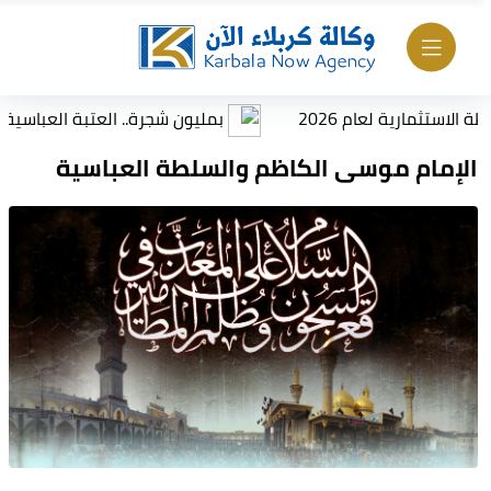
 2026
بمليون شجرة.. العتبة العباسية المقدسة تباشر إنشاء حزام أخضر
الإمام موسى الكاظم والسلطة العباسية