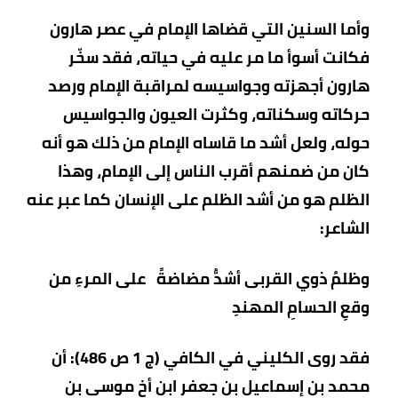
وأما السنين التي قضاها الإمام في عصر هارون
فكانت أسوأ ما مر عليه في حياته، فقد سخّر
هارون أجهزته وجواسيسه لمراقبة الإمام ورصد
حركاته وسكناته، وكثرت العيون والجواسيس
حوله، ولعل أشد ما قاساه الإمام من ذلك هو أنه
كان من ضمنهم أقرب الناس إلى الإمام، وهذا
الظلم هو من أشد الظلم على الإنسان كما عبر عنه
الشاعر:
وظلمُ ذوي القربى أشدُّ مضاضةً على المرءِ من
وقعِ الحسامِ المهندِ
فقد روى الكليني في الكافي (ج 1 ص 486): أن
محمد بن إسماعيل بن جعفر ابن أخ موسى بن