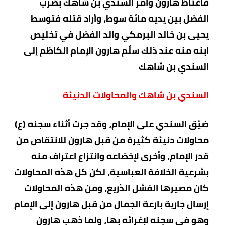
فاغتاظ هارون وأمر السندي بن شاهك بضرب
الفضل بين يديه مائة سوط، وأراد قتله فتوسط
يحيى بن خالد البرمكي والد الفضل في تخليص
ابنه منه عند ذلك سلّم هارون الإمام الكاظم إلى
السندي بن شاهك
السندي بن شاهك والمحاولات الدنيئة
ضيّق السندي على الإمام، وقد جرت أثناء سجنه (ع)
محاولات دنيئة كثيرة من قبل هارون للانتقاص من
قدر الإمام، وأخرى لإخضاعه وانتزاع اعتراف منه
بشرعية الخلافة العباسية، لكن كل هذه المحاولات
كان مصيرها الفشل الذريع، ومن هذه المحاولات
إرسال جارية بارعة الجمال من قبل هارون إلى الإمام
وهو في سجنه لإغرائه بها، ولما ذهب هارون