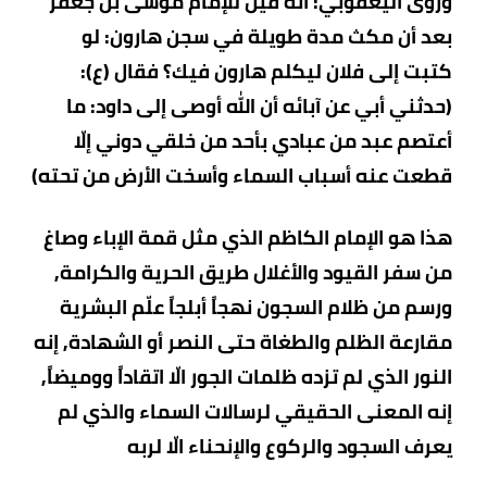
وروى اليعقوبي: أنه قيل للإمام موسى بن جعفر
بعد أن مكث مدة طويلة في سجن هارون: لو
كتبت إلى فلان ليكلم هارون فيك؟ فقال (ع):
(حدثني أبي عن آبائه أن الله أوصى إلى داود: ما
أعتصم عبد من عبادي بأحد من خلقي دوني إلّا
قطعت عنه أسباب السماء وأسخت الأرض من تحته)
هذا هو الإمام الكاظم الذي مثل قمة الإباء وصاغ
من سفر القيود والأغلال طريق الحرية والكرامة,
ورسم من ظلام السجون نهجاً أبلجاً علّم البشرية
مقارعة الظلم والطغاة حتى النصر أو الشهادة, إنه
النور الذي لم تزده ظلمات الجور الّا اتقاداً ووميضاً,
إنه المعنى الحقيقي لرسالات السماء والذي لم
يعرف السجود والركوع والإنحناء الّا لربه