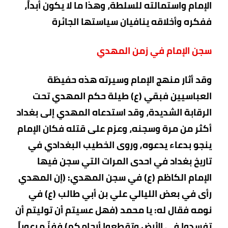
الإمام واستمالته للسلطة، وهذا ما لا يكون أبداً،
ففكره وأخلاقه ينافيان سياستها الجائرة
سجن الإمام في زمن المهدي
وقد أثار منهج الإمام وسيرته هذه حفيظة
العباسيين فبقي (ع) طيلة حكم المهدي تحت
الرقابة الشديدة، وقد استدعاه المهدي إلى بغداد
أكثر من مرة وسجنه، وعزم على قتله فكان الإمام
ينجو بدعاء يدعوه, وروى الخطيب البغدادي في
تاريخ بغداد في احدى المرات التي سجن فيها
الإمام الكاظم (ع) في سجن المهدي: (إن المهدي
رأى في بعض الليالي علي بن أبي طالب (ع) في
نومه فقال له: يا محمد (فهل عسيتم أن توليتم أن
تفسدوا في الأرض وتقطعوا أرحامكم) ففزّ مرعوباً