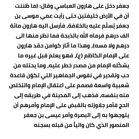
جعفر دخل على هارون العباسي وقال: (ما ظننت
أن في الأرض خليفتين حتى رأيت عمي موسى بن
جعفر يُسلّم عليه بالخلافة، فأرسل اليه هارون مائة
الف درهم فرماه الله بالذبحة فما نظر منها الى
درهم ولا مسه)، وهذا ما أثار كوامن حقد هارون
على الإمام الكاظم (ع)، فهو يعلم قبل غيره ما
يشكّله الإمام من مصدر خطر عليه، وما يحتله من
حب وتقدير في نفوس الجماهير التي تكوّن قاعدة
شعبية واسعة فصمم على اعتقال الإمام والتخلص
منه بنفسه، فذهب إلى المدينة في طريقه إلى
الحج فأمر جلاوزته بالقبض على الإمام وأمرهم أن
يتوجهوا به إلى البصرة وأمر عيسى بن جعفر
المنصور الذي كان والياً من قبله بسجنه