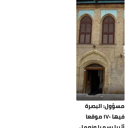
مسؤول: البصرة
فيها ١٧٠ موقعا
أثريا رسميا ونعمل