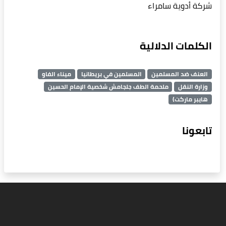
شركة أدوية سامراء
الكلمات الدلالية
العنف ضد المسلمين
المسلمين في بريطانيا
ميناء الفاو
وزارة النقل
ملحمة الطف جلجامش شخصية الإمام الحسين
هايبر ماركت)
تابعونا