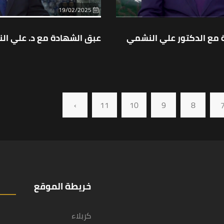
19/02/2025
 مع الدكتور علي النشمي
عبق الشهادة مع د. علي ا
›
11
10
9
8
خريطة الموقع
كربلاء