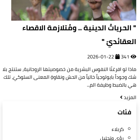
" الحرياتُ الدينية .. ومُتلازمة الاقصاء
العقائديّ "
2026-01-22
341
ماذا لو افرغنّا النفوس البشرية من خصوصيتها الروحانية، ستنتج بلا
شك وجوداً بايولوجياً خالياً من الحسّ ونقاوةِ المعنى السلوكيّ، تلك
هي بالضبط وظيفة الم...
المزيد
فئات
كربلاء
رؤى وتحليل