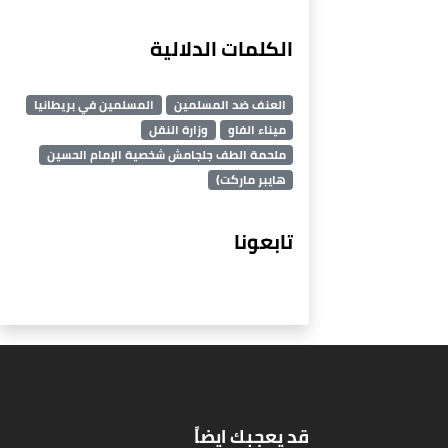
الكلمات الدلالية
العنف ضد المسلمين
المسلمين في بريطانيا
ميناء الفاو
وزارة النقل
ملحمة الطف جلجامش شخصية الإمام الحسين
هايبر ماركت)
تابعونا
قد يعجبك ايضاً