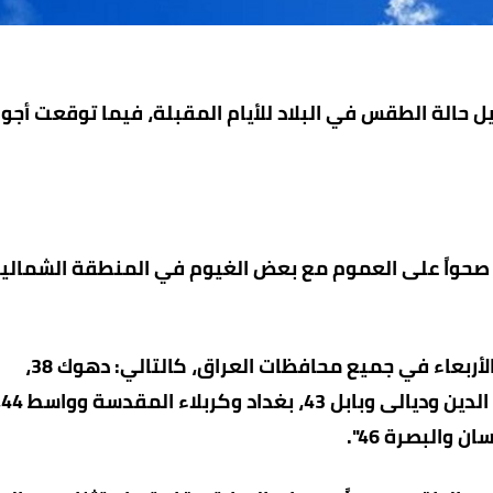
صيل حالة الطقس في البلاد للأيام المقبلة، فيما توقعت أجوا
قس صحواً على العموم مع بعض الغيوم في المنطقة الشمالية
وأضاف البيان، أن "درجات الحرارة العظمى ليوم غدٍ الأربعاء في جميع محافظات العراق، كالتالي: دهوك 38،
السليمانية 40، نينوى 