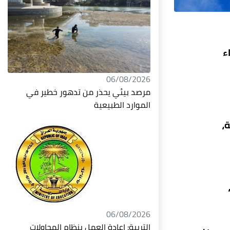
ء
06/08/2026
مرصد بيئي يحذر من تدهور خطير في
الموارد الطبيعية
،
41، كركوك والأنبار 42، صلاح الدين وديالى وبابل 43، بغداد وكربلاء المقدسة وواسط 44،
06/08/2026
التربية: إعادة العمل بنظام المحاولات