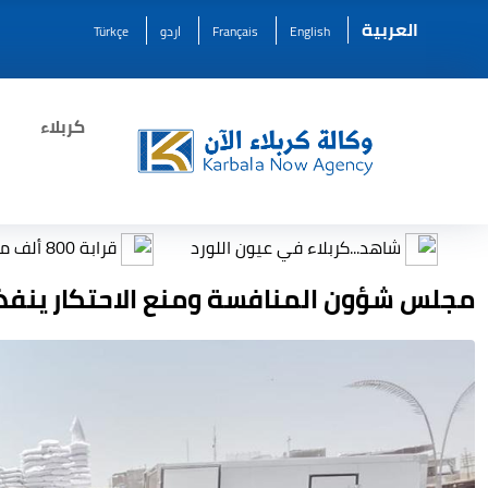
العربية
English
Français
اردو
Türkçe
كربلاء
اهد...كربلاء في عيون اللورد
قرابة 800 ألف مستفيد من برامج قسم التنمية والتأهيل الاجتماعي خلال زيارة الأربعين
مجلس شؤون المنافسة ومنع الاحتكار ينفذ 