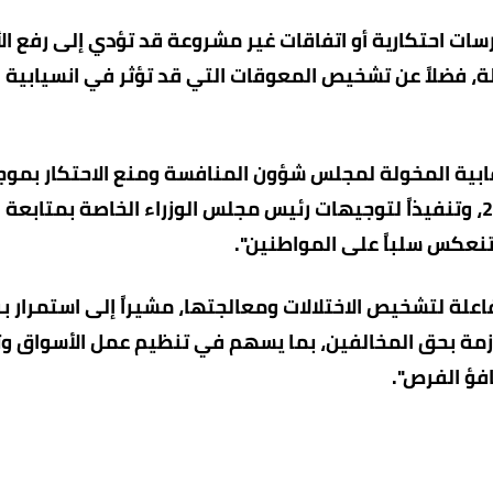
سات احتكارية أو اتفاقات غير مشروعة قد تؤدي إلى رفع ال
دلة، فضلاً عن تشخيص المعوقات التي قد تؤثر في انسيابية 
رقابية المخولة لمجلس شؤون المنافسة ومنع الاحتكار بمو
قانون المنافسة ومنع الاحتكار رقم (14) لسنة 2010، وتنفيذاً لتوجيهات رئيس مجلس الوزراء الخاصة بمتابعة
تنعكس سلباً على المواطنين".
فاعلة لتشخيص الاختلالات ومعالجتها، مشيراً إلى استمرار ب
للازمة بحق المخالفين، بما يسهم في تنظيم عمل الأسواق و
فؤ الفرص".