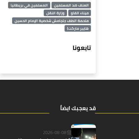
العنف ضد المسلمين
المسلمين في بريطانيا
ميناء الفاو
وزارة النقل
ملحمة الطف جلجامش شخصية الإمام الحسين
هايبر ماركت)
تابعونا
قد يعجبك ايضاً
2026-08-08