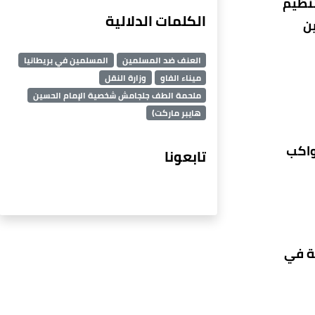
تنظيم
الكلمات الدلالية
ن
العنف ضد المسلمين
المسلمين في بريطانيا
ميناء الفاو
وزارة النقل
ملحمة الطف جلجامش شخصية الإمام الحسين
هايبر ماركت)
واكب
تابعونا
ية في