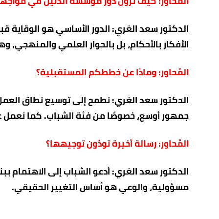
المُحاور: كيف ترون دور مؤسسة الدليل في مواجهة 
الدكتور سعد الغري: الدور الأساسي هو الوقاية قبل
الأفكار بالأحكام، بل بالحوار العلمي والمنهجي، و
المُحاور: وماذا عن خططكم المستقبلية؟
الدكتور سعد الغري: نطمح إلى توسيع نطاق العم
جمهور أوسع، خصوصًا من فئة الشباب. كما نعمل على
المُحاور: رسالة أخيرة تودّون توجيهها؟
الدكتور سعد الغري: أدعو الشباب إلى الاهتمام بب
مسؤولية، والوعي هو أساس التغيير الحقيقي.