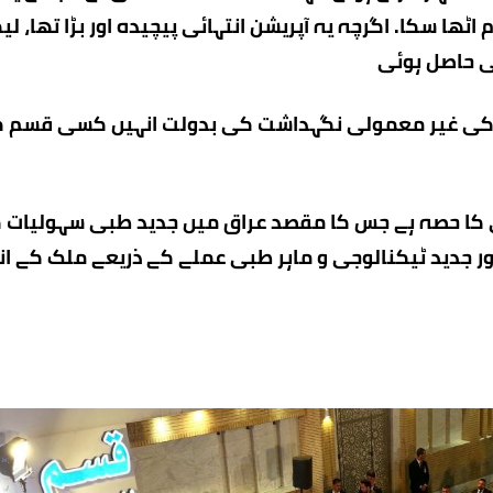
ھا سکا۔ اگرچہ یہ آپریشن انتہائی پیچیدہ اور بڑا تھا، لیک
ی حاصل ہوئی
لے کی غیر معمولی نگہداشت کی بدولت انہیں کسی قسم 
ی کا حصہ ہے جس کا مقصد عراق میں جدید طبی سہولیات 
ا اور جدید ٹیکنالوجی و ماہر طبی عملے کے ذریعے ملک کے ان