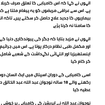
انہوں نے کہا کہ اس کامیابی کا تعلق صرف کربلا ی
ہے۔ اس سے عراقی مریضوں کو یہ پیغام ملتا ہے کہ و
بیماریوں کا جدید علاج حاصل کر سکتے ہیں، تاکہ ا
کا سامنا نہ کرنا پڑے
انہوں نے مزید بتایا کہ جگر کی پیوندکاری دنیا کے
اور مکمل طبی نظام درکار ہوتا ہے۔ اس میں جراثی
اینستھیزیا اور انتہائی نگہداشت کے شعبے شامل ہ
کر کام کیا
اسی کامیابی کے دوران اسپتال میں ایک انسان دوس
رکھنے والے 18 سالہ نوجوان عبد اللہ عبد
عطیہ کیا
نوجوان عبد اللہ نے آپریشن کی کامیابی پر خوشی کا