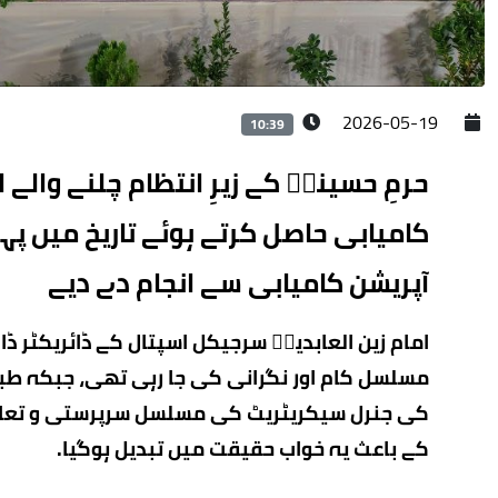
2026-05-19
10:39
حرمِ حسینیؑ کے زیرِ انتظام چلنے والے 
کامیابی حاصل کرتے ہوئے تاریخ میں پہ
آپریشن کامیابی سے انجام دے دیے
امام زین العابدینؑ سرجیکل اسپتال کے ڈائریکٹر ڈ
مسلسل کام اور نگرانی کی جا رہی تھی، جبکہ طبی
کی جنرل سیکریٹریٹ کی مسلسل سرپرستی و تعاون ا
کے باعث یہ خواب حقیقت میں تبدیل ہوگیا۔