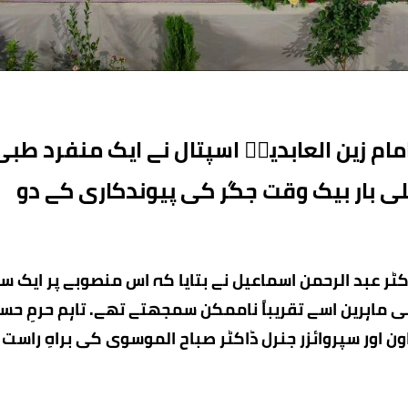
امام زین العابدینؑ اسپتال نے ایک منفرد طبی
لی بار بیک وقت جگر کی پیوندکاری کے دو
اکٹر عبد الرحمن اسماعیل نے بتایا کہ اس منصوبے پر ایک س
 ماہرین اسے تقریباً ناممکن سمجھتے تھے۔ تاہم حرمِ حس
ور سپروائزر جنرل ڈاکٹر صباح الموسوی کی براہِ راست 