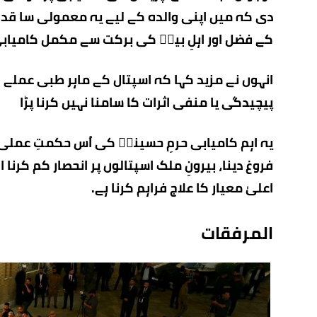
دی کہ میں اپنی والدہ کے لیے یہ معمولی سا قدم اٹ
کے فضل اور اہلِ بیتؑ کی برکت سے مکمل کامیاب
انہوں نے مزید کہا کہ اسپتال کے ماہر طبی عم
پیچیدگی یا منفی اثرات کا سامنا نہیں کرنا پڑا
یہ اہم کامیابی حرمِ حسینیؑ کی اُس حکمتِ عمل
فروغ دینا، بیرونِ ملک اسپتالوں پر انحصار کم کرن
اعلیٰ معیار کا علاج فراہم کرنا ہے۔
المرفقات