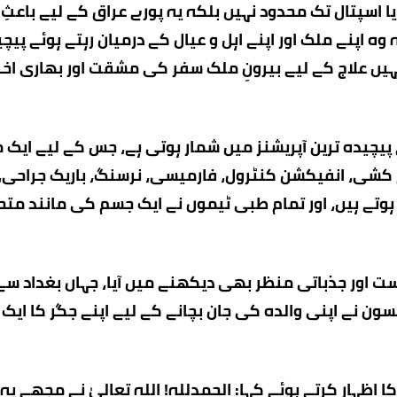
ا اسپتال تک محدود نہیں بلکہ یہ پورے عراق کے لیے باعثِ 
ہ اپنے ملک اور اپنے اہل و عیال کے درمیان رہتے ہوئے پیچ
نہیں علاج کے لیے بیرونِ ملک سفر کی مشقت اور بھاری اخر
 پیچیدہ ترین آپریشنز میں شمار ہوتی ہے، جس کے لیے ایک 
م کشی، انفیکشن کنٹرول، فارمیسی، نرسنگ، باریک جراحی،
وتے ہیں، اور تمام طبی ٹیموں نے ایک جسم کی مانند متح
ت اور جذباتی منظر بھی دیکھنے میں آیا، جہاں بغداد سے
 الخالق حسون نے اپنی والدہ کی جان بچانے کے لیے اپنے جگر کا ای
 اظہار کرتے ہوئے کہا: الحمدللہ! اللہ تعالیٰ نے مجھے یہ