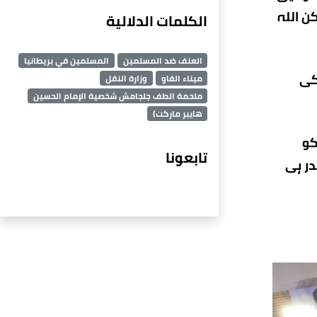
ن اللہ
الكلمات الدلالية
العنف ضد المسلمين
المسلمين في بريطانيا
کی
ميناء الفاو
وزارة النقل
ملحمة الطف جلجامش شخصية الإمام الحسين
هايبر ماركت)
کو
تابعونا
در ہی