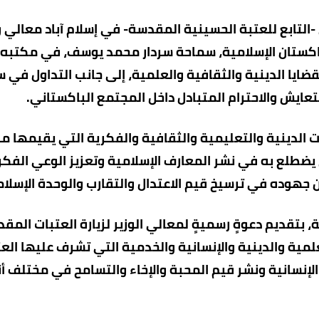
ي -التابع للعتبة الحسينية المقدسة- في إسلام آباد معالي و
 باكستان الإسلامية، سماحة سردار محمد يوسف، في مكتبه
القضايا الدينية والثقافية والعلمية، إلى جانب التداول في 
لتعايش والاحترام المتبادل داخل المجتمع الباكستاني.
ات الدينية والتعليمية والثقافية والفكرية التي يقيمها م
ي يضطلع به في نشر المعارف الإسلامية وتعزيز الوعي الفك
جهوده في ترسيخ قيم الاعتدال والتقارب والوحدة الإسلام
، بتقديم دعوةٍ رسميةٍ لمعالي الوزير لزيارة العتبات المق
لمية والدينية والإنسانية والخدمية التي تشرف عليها الع
الإنسانية ونشر قيم المحبة والإخاء والتسامح في مختلف أن