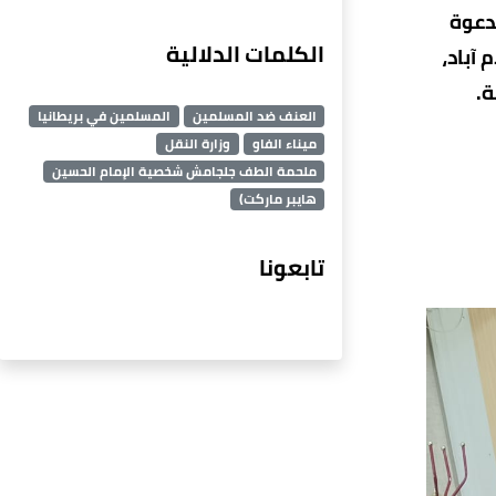
دعوة
الكلمات الدلالية
 آباد،
ة.
العنف ضد المسلمين
المسلمين في بريطانيا
ميناء الفاو
وزارة النقل
ملحمة الطف جلجامش شخصية الإمام الحسين
هايبر ماركت)
تابعونا