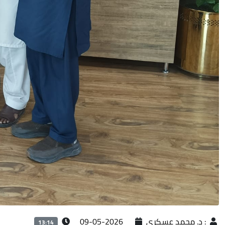
:
د. محمد عسكري
2026-05-09
13:14