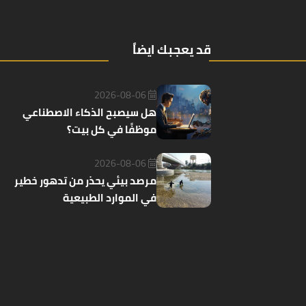
قد يعجبك ايضاً
2026-08-06
هل سيصبح الذكاء الاصطناعي
موظفًا في كل بيت؟
2026-08-06
مرصد بيئي يحذر من تدهور خطير
في الموارد الطبيعية