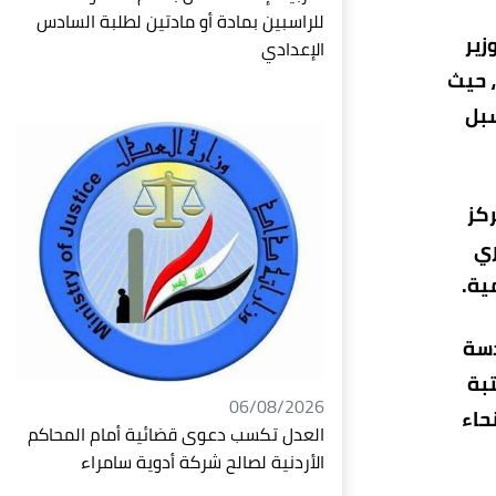
للراسبين بمادة أو مادتين لطلبة السادس
زير
الإعدادي
، حيث
سبل
ركز
ري
ية.
دسة
تبة
06/08/2026
حاء
العدل تكسب دعوى قضائية أمام المحاكم
الأردنية لصالح شركة أدوية سامراء