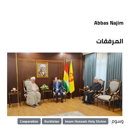
Abbas Najim
المرفقات
وسوم :
Cooperation
Kurdistan
Imam Hussain Holy Shrine