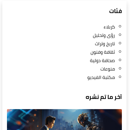
فئات
كربلاء
رؤى وتحليل
تاريخ وتراث
ثقافة وفنون
صحافة دولية
منوعات
مكتبة الفيديو
آخر ما تم نشره