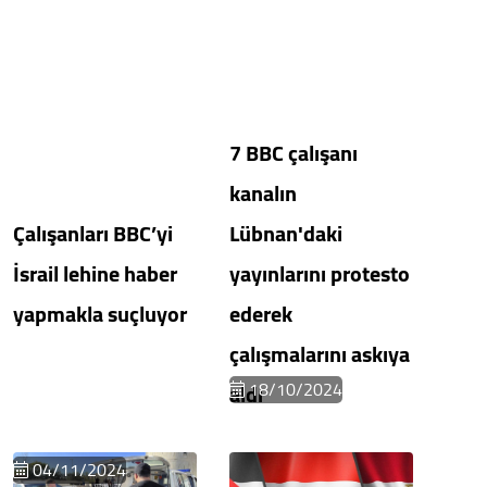
7 BBC çalışanı
kanalın
Çalışanları BBC’yi
Lübnan'daki
İsrail lehine haber
yayınlarını protesto
yapmakla suçluyor
ederek
çalışmalarını askıya
18/10/2024
aldı
04/11/2024