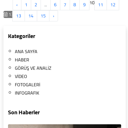
10
‹
1
2
...
6
7
8
9
11
12
13/08/2024
13
14
15
›
Kategoriler
ANA SAYFA
HABER
GÖRÜŞ VE ANALİZ
VİDEO
FOTOGALERİ
INFOGRAFIK
Son Haberler