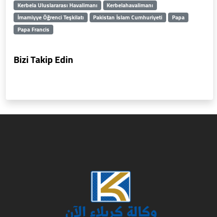
Kerbela Uluslararası Havalimanı
Kerbelahavalimanı
İmamiyye Öğrenci Teşkilatı
Pakistan İslam Cumhuriyeti
Papa
Papa Francis
Bizi Takip Edin