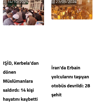
14/10/2024
27/09/2024
IŞİD, Kerbela’dan
İran'da Erbain
dönen
yolcularını taşıyan
Müslümanlara
otobüs devrildi: 28
saldırdı: 14 kişi
şehit
hayatını kaybetti