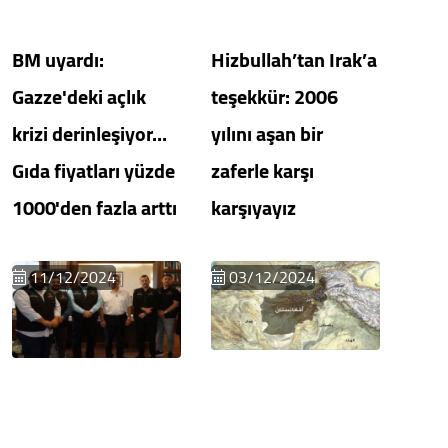
BM uyardı:
Hizbullah’tan Irak’a
Gazze'deki açlık
teşekkür: 2006
krizi derinleşiyor...
yılını aşan bir
Gıda fiyatları yüzde
zaferle karşı
1000'den fazla arttı
karşıyayız
11/12/2024
03/12/2024