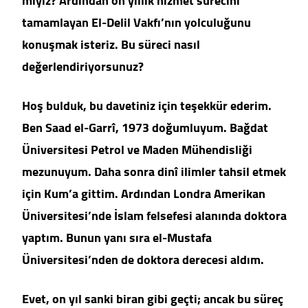
miyiz? Ardından on yıllık hizmet sürecini
tamamlayan El-Delil Vakfı’nın yolculuğunu
konuşmak isteriz. Bu süreci nasıl
değerlendiriyorsunuz?
Hoş bulduk, bu davetiniz için teşekkür ederim.
Ben Saad el-Garrî, 1973 doğumluyum. Bağdat
Üniversitesi Petrol ve Maden Mühendisliği
mezunuyum. Daha sonra dinî ilimler tahsil etmek
için Kum’a gittim. Ardından Londra Amerikan
Üniversitesi’nde İslam felsefesi alanında doktora
yaptım. Bunun yanı sıra el-Mustafa
Üniversitesi’nden de doktora derecesi aldım.
Evet, on yıl sanki biran gibi geçti; ancak bu süreç