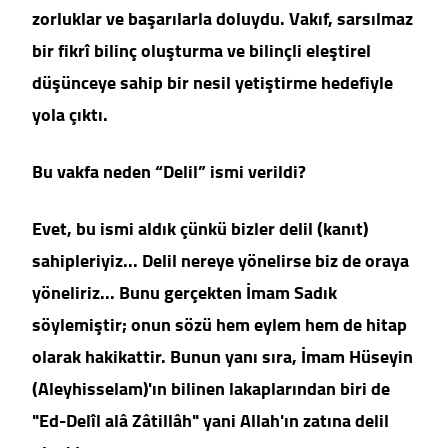
zorluklar ve başarılarla doluydu. Vakıf, sarsılmaz
bir fikrî bilinç oluşturma ve bilinçli eleştirel
düşünceye sahip bir nesil yetiştirme hedefiyle
yola çıktı.
Bu vakfa neden “Delil” ismi verildi?
Evet, bu ismi aldık çünkü bizler delil (kanıt)
sahipleriyiz... Delil nereye yönelirse biz de oraya
yöneliriz... Bunu gerçekten İmam Sadık
söylemiştir; onun sözü hem eylem hem de hitap
olarak hakikattir. Bunun yanı sıra, İmam Hüseyin
(Aleyhisselam)'ın bilinen lakaplarından biri de
"Ed-Delîl alâ Zâtillâh" yani Allah'ın zatına delil