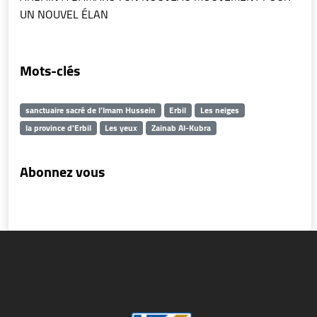
UN NOUVEL ÉLAN
Mots-clés
sanctuaire sacré de l’Imam Hussein
Erbil
Les neiges
la province d'Erbil
Les yeux
Zainab Al-Kubra
Abonnez vous