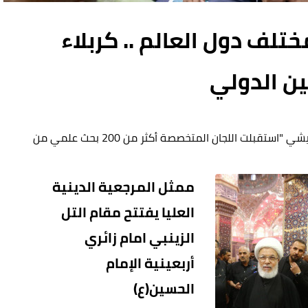
ي من مختلف دول العالم .. كربلاء
ين الدولي
قال مدير مركز كربلاء للدراسات والبحوث الأستاذ الحاج عبد الأمير القريشي "استقبلت اللجان المتخصصة أكثر من 200 بحث علمي من
ممثل المرجعية الدينية
العليا يفتتح مقام التل
الزينبي امام زائري
أربعينية الإمام
الحسين(ع)