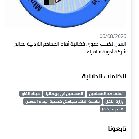
06/08/2026
العدل تكسب دعوى قضائية أمام المحاكم الأردنية لصالح
شركة أدوية سامراء
الكلمات الدلالية
العنف ضد المسلمين
المسلمين في بريطانيا
ميناء الفاو
وزارة النقل
ملحمة الطف جلجامش شخصية الإمام الحسين
هايبر ماركت)
تابعونا