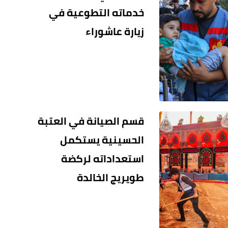
خدماته التطوعية في
زيارة عاشوراء
قسم الصيانة في العتبة
الحسينية يستكمل
استعداداته لركضة
طويريج الخالدة