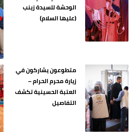
الوحشة للسيدة زينب
(عليها السلام)
متطوعون يشاركون في
زيارة محرم الحرام –
العتبة الحسينية تكشف
التفاصيل