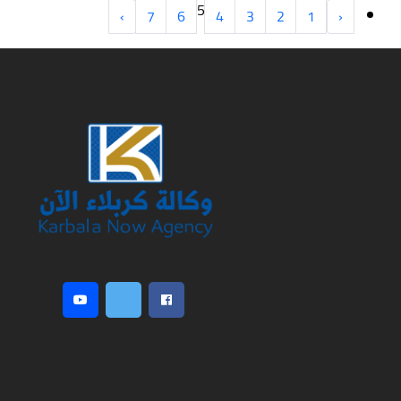
5
›
7
6
4
3
2
1
‹