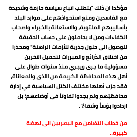
م
ؤكدا ان ذلك "يتطلب اتباع سياسة حازمة وشديدة
مع الفاسدين ومنع استحواذهم على موارد البلد
بأساليبهم الملتوية، والاستعانة بالخبراء واصحاب
الكفاءات ومن لا يجاملون على حساب الحقيقة
للوصول الى حلول جذرية للأزمات الراهنة" ومحذرا
من اختلاق الذرائع والمبررات لتحميل الاخرين
مسؤولية ما جرى ويجري منذ سنوات طوال على
أهل هذه المحافظة الكريمة من الأذى والمعاناة،
فقد جرّب أهلها مختلف الكتل السياسية في إدارة
محافظتِهم ولم يجدوا تفاوتاً في أوضاعهم؛ بل
ازدادوا بؤساً وشقاءً".
من خطاب التضامن مع البصريين الى نهضة
كبيرة..