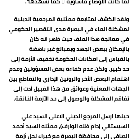
لما كانت الاوضاع مأساوية ً كما نشهدها".
ولقد انكشف لمتابعة ممثلية المرجعية الدينية
لمشكلة الماء في البصرة مدى التقصير الحكومي
في معالجة هذا الملف حيث ظهر انه كان
بالإمكان ببعض الجهد وبمبالغ غير باهضة
بالقياس إلى امكانات الحكومة تخفيف الأزمة إلى
حد كبير، ولكن عدم كفاءة بعض المسؤولين وعدم
اهتمام البعض الآخر والروتين الإداري والتقاطع بين
الجهات المعنية وعوائق من هذا القبيل أدت إلى
تفاقم المشكلة والوصول إلى حد الأزمة الخانقة.
حينها ارسل ال
مرجع الديني الاعلى السيد علي
السيستاني (دام ظله الوارف)، ممثله السيد أحمد
الصافي إلى محافظة البصرة مع خبراء لحل أزمة