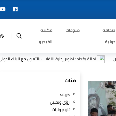
صحافة
منوعات
مكتبة
دولية
الفيديو
انة بغداد : تطوير إدارة النفايات بالتعاون مع البنك الدولي
ال
فئات
كربلاء
رؤى وتحليل
تاريخ وتراث