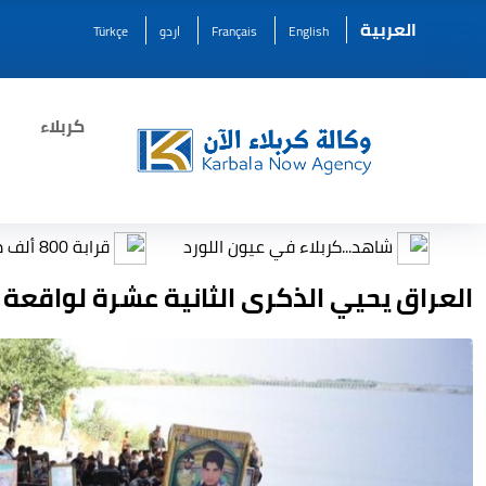
العربية
English
Français
اردو
Türkçe
كربلاء
اهد...كربلاء في عيون اللورد
قرابة 800 ألف مستفيد من برامج قسم التنمية والتأهيل الاجتماعي خلال زيارة الأربعين
العراق يحيي الذكرى الثانية عشرة لواقعة سب