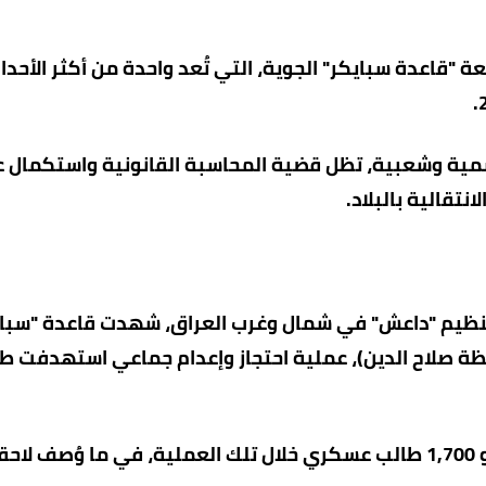
عة "قاعدة سبايكر" الجوية، التي تُعد واحدة من أكثر الأحدا
رسمية وشعبية، تظل قضية المحاسبة القانونية واستكمال 
نتقالية بالبلاد.
ع نطاق سيطرة تنظيم "داعش" في شمال وغرب العراق، شهدت قاعدة "سبا
 صلاح الدين)، عملية احتجاز وإعدام جماعي استهدفت طلاب
تشير التقديرات الرسمية والحقوقية إلى مقتل نحو 1,700 طالب عسكري خلال تلك العملية، في ما وُصف ل