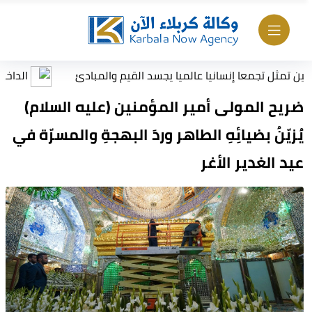
معا إنسانيا عالميا يجسد القيم والمبادئ
الداخلية ترصد حالا
ضريح المولى أمير المؤمنين (عليه السلام)
يُزيّنُ بضيائِهِ الطاهر وردَ البهجةِ والمسرّة في
عيد الغدير الأغر