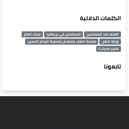
الكلمات الدلالية
العنف ضد المسلمين
المسلمين في بريطانيا
ميناء الفاو
وزارة النقل
ملحمة الطف جلجامش شخصية الإمام الحسين
هايبر ماركت)
تابعونا