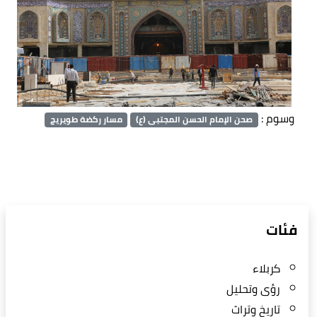
وسوم :
صحن الإمام الحسن المجتبى (ع)
مسار ركضة طويريج
فئات
كربلاء
رؤى وتحليل
تاريخ وتراث