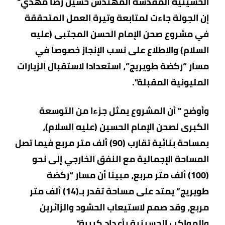
الحسينية المقدسة المهندس حسين رضا مهدي"
إن الجولة جاءت لمتابعة وتيرة العمل المتحققة
في مشروع صحن الإمام الحسن المجتبى (عليه
السلام) والاطلاع على نسب الإنجاز خصوصا في
مسار “ركضة طويريج”، استعدادا لاستقبال الزيارات
المليونية المقبلة".
وأوضح " أن المشروع يمثل جزءا من التوسعة
الكبرى لصحن الإمام الحسين (عليه السلام)،
بمساحة بنائية تقارب (90) ألف متر مربع فيما تصل
المساحة الإجمالية مع النفق الخارجي إلى نحو
(100) ألف متر مربع، مبينا أن مسار “ركضة
طويريج” يمتد على مساحة تقدر بـ(14) ألف متر
مربع، وقد صمم لاستيعاب الحشود والزائرين
والمواكب الحسينية بأعداد كبيرة".