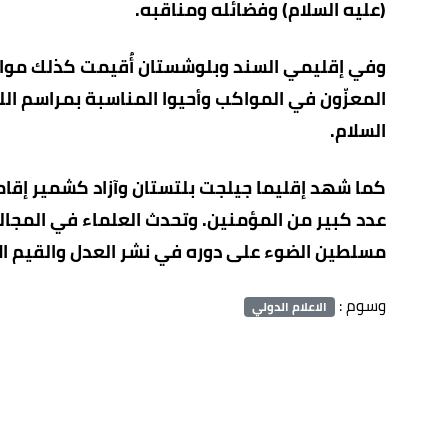
(عليه السلام) وفضائله ومناقبه.
وفي إقليمي السند وبلوشستان أُقيمت كذلك مواكب
المعزّون في المواكب وأحيوا المناسبة بمراسم الل
السلام.
كما شهد إقليما جيلجت بلتستان وآزاد كشمير إقا
عدد كبير من المؤمنين. وتحدث العلماء في المجا
مسلطين الضوء على دوره في نشر العدل والقيم ال
وسوم :
الاعلام الدولي