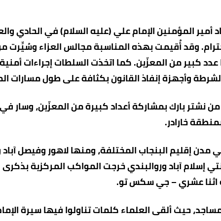
أمير المؤمنين الإمام علي (عليه السلام) في الحادي وال
رام. وقد أُقيمت بهذه المناسبة مجالس العزاء وسُيِّرت م
عدد كبير من المعزّين. كما اتخذت السلطات إجراءات أمنية
رطة وأجهزة إنفاذ القانون بكثافة على طول مسارات ال
 نشتر بارك بمشاركة أعداد كبيرة من المعزّين، وسار في
منطقة خارادر.
ي مدن إقليم البنجاب المختلفة، ومنها لاهور وفيصل آباد و
ي إسلام آباد وروالبندي خرجت المواكب المركزية بذكرى
ه اثنا عشري – جي سكس تو.
ساجد، حيث ألقى العلماء كلمات تناولوا فيها سيرة الإما