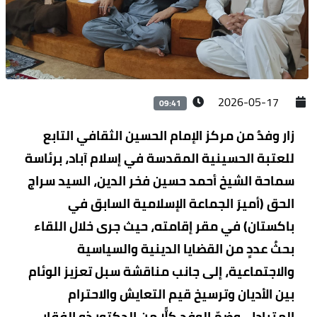
2026-05-17
09:41
زار وفدٌ من مركز الإمام الحسين الثقافي التابع
للعتبة الحسينية المقدسة في إسلام آباد، برئاسة
سماحة الشيخ أحمد حسين فخر الدين، السيد سراج
الحق (أميرَ الجماعة الإسلامية السابق في
باكستان) في مقر إقامته، حيث جرى خلال اللقاء
بحثُ عددٍ من القضايا الدينية والسياسية
والاجتماعية، إلى جانب مناقشة سبل تعزيز الوئام
بين الأديان وترسيخ قيم التعايش والاحترام
المتبادل. وضمّ الوفد كلًّا من الدكتور ذو الفقار