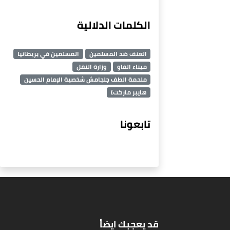
الكلمات الدلالية
العنف ضد المسلمين
المسلمين في بريطانيا
ميناء الفاو
وزارة النقل
ملحمة الطف جلجامش شخصية الإمام الحسين
هايبر ماركت)
تابعونا
قد يعجبك ايضاً