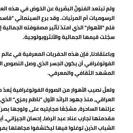
ولم تبتعد الفنونُ البصًرية عن الخوض في هذه الع
الرسوميات أم المرئيات. وقد برع السينمائي "قاسم حوّ
فلم "الأهوار" الذي امتدّ تأثير مصفوفته الجمالية
سجّلت قيمها الجمالية والأنثروبولوجية.
وباعتقادنا، فإن هذه الحفريات المعرفية في عالم الأ
الفوتوغرافي أن يكون الجسر الذي وصل النصوص السً
المشهد الثقافي والمعرفي.
ولعلّ نصيب الأهوار من الصورة الفوتوغرافية يُعدّ م
العراقي، منذ جهود الرائد الأول "ناظم رمزي" الذ
عزلتها الساحرة، مشجّعًا مجايليه على ولوجها بصريً
مقدمتها تجارب
عناد عبد الرضا، إحسان الجيزاني،
الشباب الذين توغلوا فيها ليكتشفوا مجاهلها بمرئ