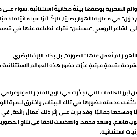
والم السحرية بوصفها بيئةً مكانيةً استثنائية، سواء على
ل" في مقاربة الأهوار بصريًا، تاركًا أثرًا سينمائيًا ملحميً
 إلى الشاعر الروسي "يسينين" فترك انطباعه عنها في قصيد
هوار لم تُغفل عنها "الصورةَ"، بل يكاد الإرث البصًري
ردية بقيمةٍ مرئيةٍ عزّزت حضور هذه العوالم الاستثنائية 
ن أبرز العلامات التي تجذّرت في تاريخ المنجز الفوتوغرافي
ي كثّفت عدسته حضورها في تلك البيئات، واخترق للمرة الأو
ا ومسحها جماليًا. وقد برزت على إثر ذلك أعمالٌ رائدة، في
 أيوب قاسم، وسعد محمد
. وانعكست لاحقا في نتاج المصوري
يات استثنائية.