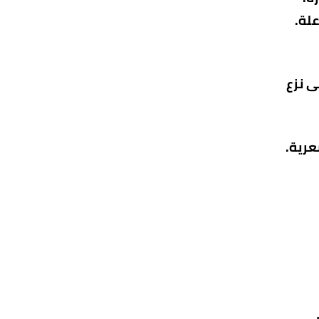
علة.
ى نزع
عرية.