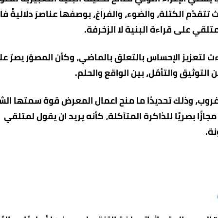
قدّم الكتلة، والضوء، والفراغ، بوصفها عناصرَ دلاليةً فا
لمتلقي على قراءة البنية لا الزخرفة.
اءت لتعزيز الإحساس بالتعلق بالماضي، وكأن المصوّر يصرّ عل
توثيق والتأمّل، بين الواقع والحلم.
م غروب، وذلك تحديدًا ما منح اعمال المعرض قوة سمتها الش
ازًا بصريًا للذاكرة المتآكلة، كأنه يريد ان يقول لمتلقي
نة.