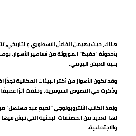
هناك، حيث يهيمن الفاعلُ الأسطوري والتاريخي، تت
بأحدوثة "حفيظ" الموروثة من أساطير الأهوار، بوصفه
بنية العيش اليومي.
وقد تكون الأهوارُ من أكثر البيئات المكانية تجذّرًا 
وذُكرت في النصوص السومرية، وخلّفت أثرًا عميقًا 
ويُعدّ الكاتب الأنثروبولوجي "نعيم عبد مهلهل" من 
لها العديد من المصنّفات البحثية التي نبش فيها 
والاجتماعية.