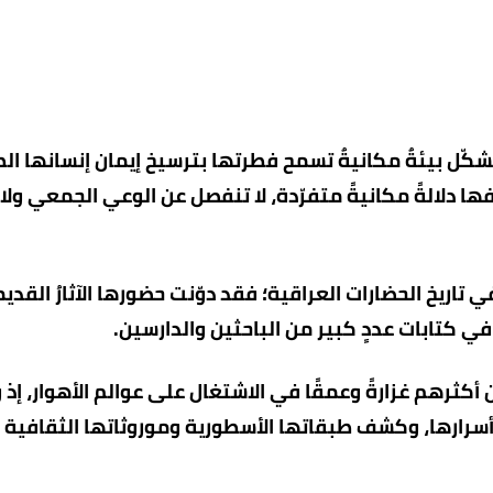
شكّل بيئةٌ مكانيةٌ تسمح فطرتها بترسيخ إيمان إنسانها ا
ا دلالةً مكانيةً متفرّدة، لا تنفصل عن الوعي الجمعي ولا
في تاريخ الحضارات العراقية؛ فقد دوّنت حضورها الآثارُ القدي
في كتابات عددٍ كبير من الباحثين والدارسين.
أكثرهم غزارةً وعمقًا في الاشتغال على عوالم الأهوار، إذ
أسرارها، وكشف طبقاتها الأسطورية وموروثاتها الثقافية