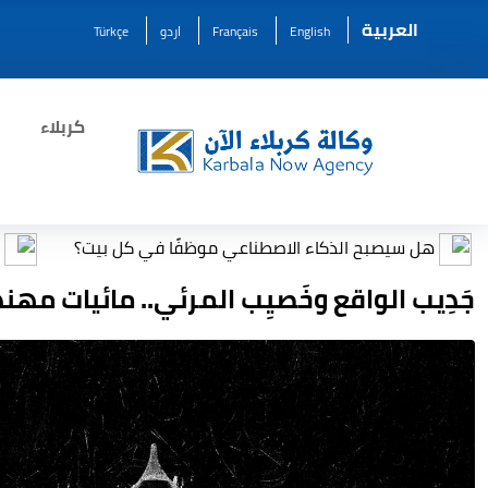
العربية
English
Français
اردو
Türkçe
كربلاء
الذكاء الاصطناعي موظفًا في كل بيت؟
مرصد بيئي يحذر م
جَدِيب الواقع وخَصيِب المرئي.. مائيات مهن