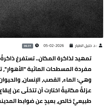
:
د. خليل الطيار
2026-02-05
06:31
تمهيد لذاكرة المكان.. تستفرغ ذاكرةُ ال
مفردة المسطحات المائية "الأهوار"، ت
وهي: الماء، القصب، الإنسان، والحيوان
عزلةً مكانيةً اختارت أن تتخلّى عن إيقاع
طبيعيٍّ خالص، بعيدٍ عن ضوابط المدي