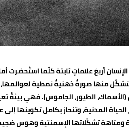
إنسان أربعَ علاماتٍ ثابتة كلّما استُحضرت أم
تشكّل منها صورةٌ ذهنيةٌ نمطية لعوالمها،
 (الأسماك، الطيور، الجاموس). فهي بيئةٌ ت
 الحياة المدنية، وتنحاز بكامل تكوينها إلى عا
نة ومتاهة تشكّلاتها الإسمنتية وهوس ضجيج