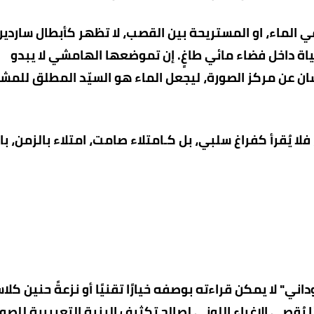
ي الماء، او المستريحة بين القصب، لا تظهر كأبطال ساردين
حياة داخل فضاء مائي طاغٍ. إن تموضعها الهامشي لا يبدو
إنسان عن مركز الصورة، ليجعل الماء هو السيّد المطلق للمش
لا يُقرأ كفراغ سلبي، بل كـامتلاء صامت، امتلاء بالزمن، بال
ني" لا يمكن قراءته بوصفه خيارًا تقنيًا أو نزعةً حنين كل
يًا يُقصي الإغراء اللوني لصالح تكثيف البنية التعبيرية للصو