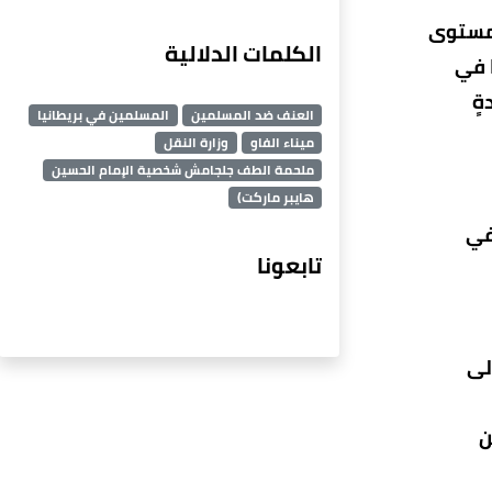
 مستوى
الكلمات الدلالية
ا في
ةٍ
العنف ضد المسلمين
المسلمين في بريطانيا
ميناء الفاو
وزارة النقل
ملحمة الطف جلجامش شخصية الإمام الحسين
هايبر ماركت)
في
تابعونا
لى
ن