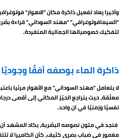
وأخيرا يعاد تفعيل ذاكرة مكان "الاهوار" فوتوغرا
"السيمافوتوغرافي" "مهند السوداني" قراءة بصًرية
لتفكيك خصوصياتها الجمالية المتفردة.
ذاكرة الماء بوصفه أفقًا وجوديًا
لا يتعامل "مهند السوداني" مع الأهوار مرئيا باعتب
معلّقة، حيث يتراجع الحيّز المكاني إلى أقصى درجات 
نفسيًا وزمنيًا في آن واحد.
فنجد في متون نصوصه البصًرية، يكاد المشهد أن ي
مغمور في ضباب بصري كثيف، كأن الكاميرا لا تلتقط