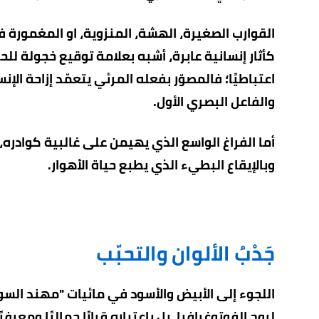
القوارب الصغيرة، الهشة، المنزوية، او المغمورة ف
كأثار إنسانية عابرة، أشبه بعلامة توقيع خجولة لل
اعتباطيًا؛ فالمصوّر بفعله المرئي يتعمّد إزاحة ال
والفاعل البصري الأول.
أما الفراغ الواسع الذي يهيمن على غالبية كوادره، ف
وبالإيقاع البطيء الذي يطبع حياة الأهوار.
جَدْبُ الألوان والتحبّب
اللجوء إلى الأبيض والأسود في مائيات "مهند السودا
لروح الفوتوغرافيا، بل باعتباره قرارًا جماليًا ومعرف