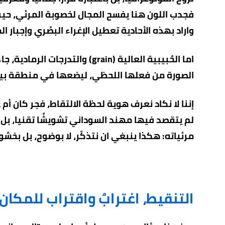
فجدب اللون هنا يفسح المجال لخصوبة المرئي، حيث تت
واراد بهذه الأحادية تعطيل الإغراء البصًري وإجبار ا
اما الحُبيبية العالية (
grain
) والتدرجات الرمادية، ج
الصورة من فعلها اللحظي، ليضعها في منطقة بين ال
إننا لا نكاد نعرف هوية لحظة الالتقاط، فجر كان أ
لم يتقصد
فيها مهند السوداني تشويشًا تقنيا، بل مج
مرئياته: هكذا ينبغي ان نتذكّر، لا بوضوح، بل بخشو
التنقيط، اغترابٌ واقتراب للمكان