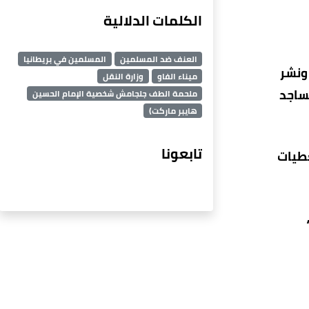
الكلمات الدلالية
العنف ضد المسلمين
المسلمين في بريطانيا
 ونشر
ميناء الفاو
وزارة النقل
مساجد
ملحمة الطف جلجامش شخصية الإمام الحسين
هايبر ماركت)
تابعونا
غطيات