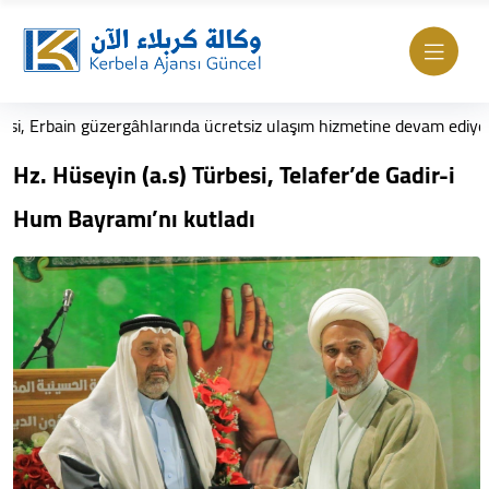
üzergâhlarında ücretsiz ulaşım hizmetine devam ediyor
Mily
Hz. Hüseyin (a.s) Türbesi, Telafer’de Gadir-i
Hum Bayramı’nı kutladı