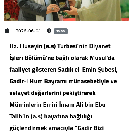
2026-06-04
15:55
Hz. Hüseyin (a.s) Türbesi’nin Diyanet
İşleri Bölümü'ne bağlı olarak Musul’da
faaliyet gösteren Sadık el-Emin Şubesi,
Gadir-i Hum Bayramı münasebetiyle ve
velayet değerlerini pekiştirerek
Müminlerin Emiri İmam Ali bin Ebu
Talib’in (a.s) hayatına bağlılığı
güçlendirmek amacıyla “Gadir Bizi