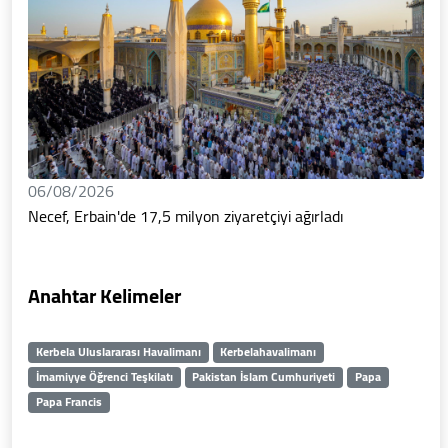
06/08/2026
Necef, Erbain'de 17,5 milyon ziyaretçiyi ağırladı
Anahtar Kelimeler
Kerbela Uluslararası Havalimanı
Kerbelahavalimanı
İmamiyye Öğrenci Teşkilatı
Pakistan İslam Cumhuriyeti
Papa
Papa Francis