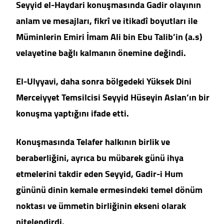
Seyyid el-Haydari konuşmasında Gadir olayının
anlam ve mesajları, fikrî ve itikadî boyutları ile
Müminlerin Emiri İmam Ali bin Ebu Talib’in (a.s)
velayetine bağlı kalmanın önemine değindi.
El-Ulyyavi, daha sonra bölgedeki Yüksek Dini
Merceiyyet Temsilcisi Seyyid Hüseyin Aslan’ın bir
konuşma yaptığını ifade etti.
Konuşmasında Telafer halkının birlik ve
beraberliğini, ayrıca bu mübarek günü ihya
etmelerini takdir eden Seyyid, Gadir-i Hum
gününü dinin kemale ermesindeki temel dönüm
noktası ve ümmetin birliğinin ekseni olarak
nitelendirdi.