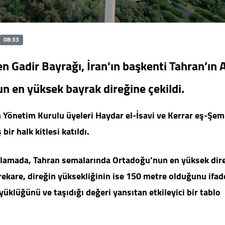
08:33
den Gadir Bayrağı, İran'ın başkenti Tahran’ın
 en yüksek bayrak direğine çekildi.
n Yönetim Kurulu üyeleri Haydar el-İsavi ve Kerrar eş-Şe
 bir halk kitlesi katıldı.
ıklamada, Tahran semalarında Ortadoğu’nun en yüksek dir
kare, direğin yüksekliğinin ise 150 metre olduğunu ifade
klüğünü ve taşıdığı değeri yansıtan etkileyici bir tablo