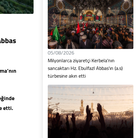
 Abbas
05/08/2026
Milyonlarca ziyaretçi Kerbela'nın
sancaktarı Hz. Ebulfazl Abbas'ın (a.s)
mma’nın
türbesine akın etti
eğinde
 etti.