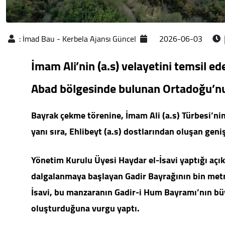
:
İmad Bau - Kerbela Ajansı Güncel
2026-06-03
İmam Ali’nin (a.s) velayetini temsil e
Abad bölgesinde bulunan Ortadoğu’nun
Bayrak çekme törenine, İmam Ali (a.s) Türbesi’ni
yanı sıra, Ehlibeyt (a.s) dostlarından oluşan geniş
Yönetim Kurulu Üyesi Haydar el-İsavi yaptığı aç
dalgalanmaya başlayan Gadir Bayrağının bin metre
İsavi, bu manzaranın Gadir-i Hum Bayramı’nın büyü
oluşturduğuna vurgu yaptı.