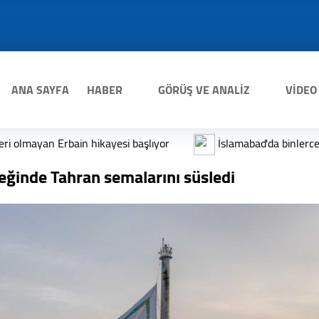
ANA SAYFA
HABER
GÖRÜŞ VE ANALİZ
VİDEO
or
İslamabad'da binlerce Ehlibeyt (a.s) dostu Erbain yürüy
eğinde Tahran semalarını süsledi