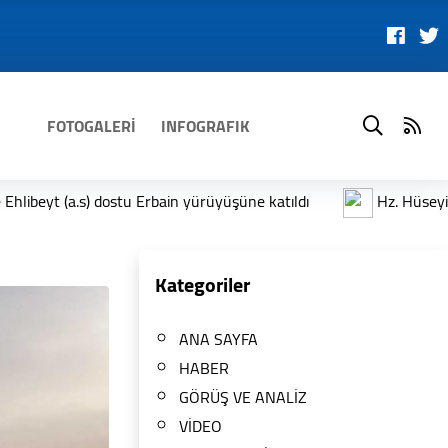
FOTOGALERİ
INFOGRAFIK
üşüne katıldı
Hz. Hüseyin (a.s) Türbesi ile el-Kabes Vakfı'n
Kategoriler
ANA SAYFA
HABER
GÖRÜŞ VE ANALİZ
VİDEO