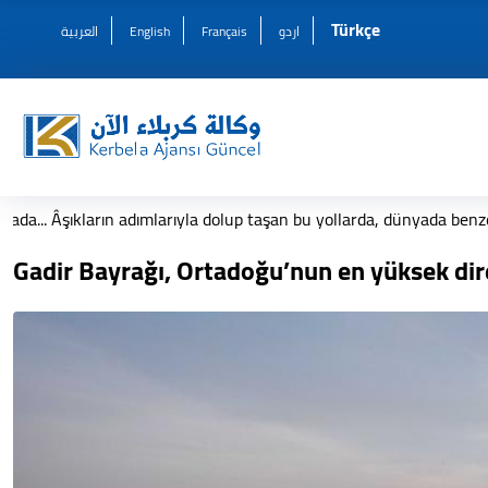
Türkçe
العربية
English
Français
اردو
p taşan bu yollarda, dünyada benzeri olmayan Erbain hikayesi başlıy
Gadir Bayrağı, Ortadoğu’nun en yüksek dir