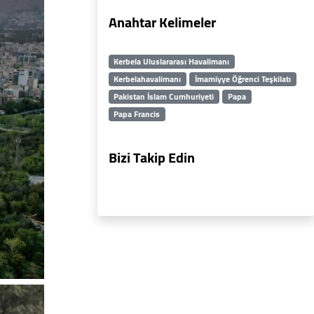
Anahtar Kelimeler
Kerbela Uluslararası Havalimanı
Kerbelahavalimanı
İmamiyye Öğrenci Teşkilatı
Pakistan İslam Cumhuriyeti
Papa
Papa Francis
Bizi Takip Edin