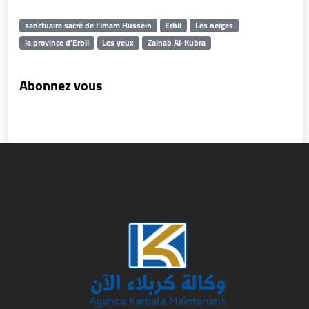
sanctuaire sacré de l’Imam Hussein
Erbil
Les neiges
la province d'Erbil
Les yeux
Zainab Al-Kubra
Abonnez vous