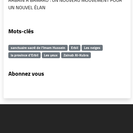
ARBAÏN À BAMAKO : UN NOUVEAU MOUVEMENT POUR
UN NOUVEL ÉLAN
Mots-clés
sanctuaire sacré de l’Imam Hussein
Erbil
Les neiges
la province d'Erbil
Les yeux
Zainab Al-Kubra
Abonnez vous