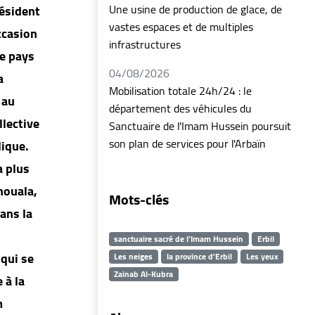
Une usine de production de glace, de
résident
vastes espaces et de multiples
ccasion
infrastructures
re pays
04/08/2026
a
Mobilisation totale 24h/24 : le
 au
département des véhicules du
llective
Sanctuaire de l'Imam Hussein poursuit
son plan de services pour l'Arbaïn
lique.
a plus
houala,
Mots-clés
ans la
sanctuaire sacré de l’Imam Hussein
Erbil
 qui se
Les neiges
la province d'Erbil
Les yeux
Zainab Al-Kubra
 à la
m