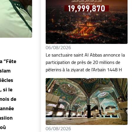
06/08/2026
Le sanctuaire saint Al Abbas annonce la
la “Fête
participation de près de 20 millions de
pèlerins à la ziyarat de l’Arbaïn 1448 H
islam
iècles
 si le
mois de
 année
asiion
 où
06/08/2026