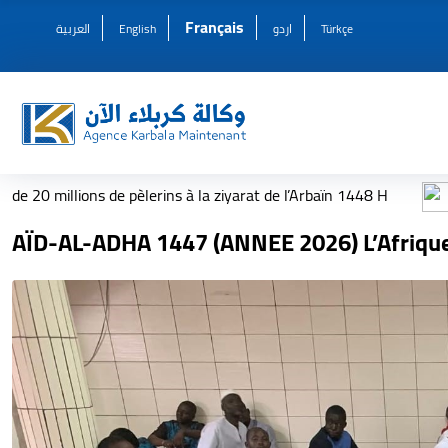
Français
العربية
English
اردو
Türkçe
 pèlerins à la ziyarat de l’Arbaïn 1448 H
Une usine de pro
Grâce à des technologies de pointe, la société Hibat Al-Warith po
AÏD-AL-ADHA 1447 (ANNEE 2026) L’Afriqu