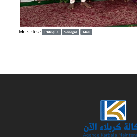
Mots clés :
L’Afrique
Senegal
Mali