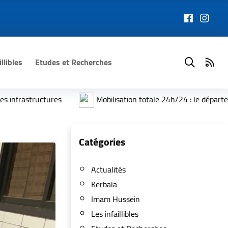
illibles
Etudes et Recherches
s
Mobilisation totale 24h/24 : le département des véhicule
illée
Sous l'ombre des palmiers, les pèlerins poursuivent
Catégories
Actualités
Kerbala
Imam Hussein
Les infaillibles