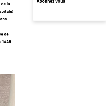
Abonnez vous
 de la
apitale)
dans
se de
m 1448