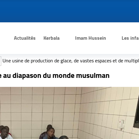
Actualités
Kerbala
Imam Hussein
Les infa
duction de glace, de vastes espaces et de multiples infrastructure
ursuit l'approvisionnement des processions d'Arbaïn en eau emboute
e au diapason du monde musulman