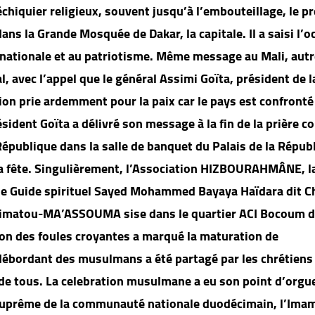
chiquier religieux, souvent jusqu’à l’embouteillage, le p
ns la Grande Mosquée de Dakar, la capitale. Il a saisi l’o
té nationale et au patriotisme. Même message au Mali, aut
l, avec l’appel que le général Assimi Goïta, président de l
ion prie ardemment pour la paix car le pays est confronté
sident Goïta a délivré son message à la fin de la prière co
a République dans la salle de banquet du Palais de la Répub
la fête. Singulièrement, l’Association HIZBOURAHMÂNE, l
r le Guide spirituel Sayed Mohammed Bayaya Haïdara dit C
FÂtimatou-MA’ASSOUMA sise dans le quartier ACI Bocoum d
on des foules croyantes a marqué la maturation de
 débordant des musulmans a été partagé par les chrétiens
 de tous. La celebration musulmane a eu son point d’orgue
de suprême de la communauté nationale duodécimain, l’Ima