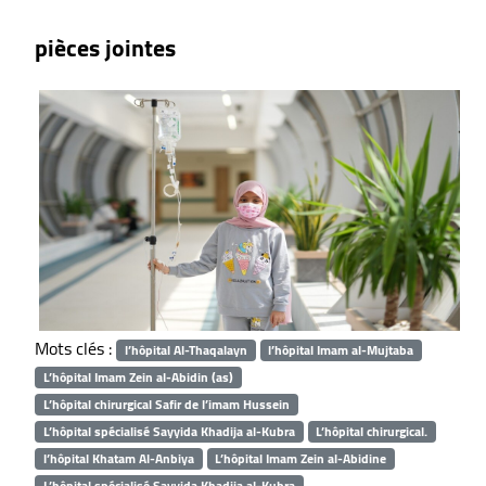
pièces jointes
Mots clés :
l’hôpital Al-Thaqalayn
l’hôpital Imam al-Mujtaba
L’hôpital Imam Zein al-Abidin (as)
L’hôpital chirurgical Safir de l’imam Hussein
L’hôpital spécialisé Sayyida Khadija al-Kubra
L’hôpital chirurgical.
l’hôpital Khatam Al-Anbiya
L’hôpital Imam Zein al-Abidine
L’hôpital spécialisé Sayyida Khadija al-Kubra